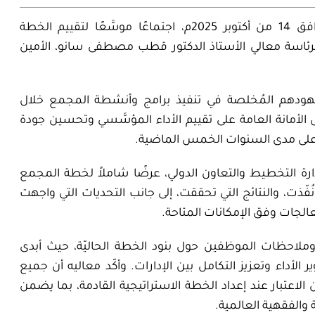
عقد المجمع يوم الثلاثاء 22 من ربيع الآخر 1447هـ الموافق 14 من أكتوبر 2025م، اجتماعًا موسَّعًا لتقييم الخطة
 برئاسة معالي الأستاذ الدكتور قطب مصطفى سانو، الأمين
بجهودهم المُخلصة في تنفيذ برامج وأنشطة المجمع خلال
 الأمانة العامة على تقييم الأداء المؤسَّسي وتحسين جودة
 على مدى السنوات الخمس الماضية.
دارة التخطيط والتعاون الدولي، عرضًا شاملاً لخطة المجمع
ُفّذت، والنتائج التي تحققت، إلى جانب التحديات التي واجهت
عالجات وفق الإمكانات المتاحة.
وملاحظات الموظفين حول بنود الخطة الحاليّة، حيث أبدى
لأداء وتعزيز التكامل بين الإدارات. وأكّد معاليه أن جميع
لاعتبار عند إعداد الخطة الاستراتيجية القادمة، بما يضمن
والفقهية العالمية.