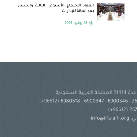
انعقاد الاجتماع الأسبوعي الثالث والستين
بعد المائة للإدارات
28 يوليو، 2026
(96612+)
6980518
-
6900347
-
6900346
-
(96612+)
ني:
info@iifa-aifi.org