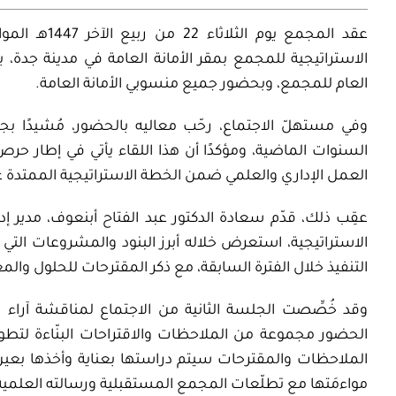
الاستراتيجية للمجمع بمقر الأمانة العامة في مدينة جدة،
العام للمجمع، وبحضور جميع منسوبي الأمانة العامة.
وفي مستهلّ الاجتماع، رحّب معاليه بالحضور، مُشيدًا 
السنوات الماضية، ومؤكدًا أن هذا اللقاء يأتي في إطار حرص
العمل الإداري والعلمي ضمن الخطة الاستراتيجية الممتدة
عقِب ذلك، قدّم سعادة الدكتور عبد الفتاح أبنعوف، مدير إ
الاستراتيجية، استعرض خلاله أبرز البنود والمشروعات التي ن
التنفيذ خلال الفترة السابقة، مع ذكر المقترحات للحلول والم
وقد خُصِّصت الجلسة الثانية من الاجتماع لمناقشة آراء 
الحضور مجموعة من الملاحظات والاقتراحات البنّاءة لتطوير ا
الملاحظات والمقترحات سيتم دراستها بعناية وأخذها بعين ا
مواءمَتها مع تطلّعات المجمع المستقبلية ورسالته العلمية 