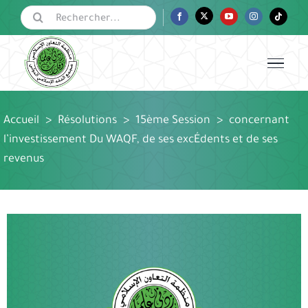
Passer
Rechercher:
Facebook
Twitter
YouTube
Instagram
Tiktok
au
contenu
Accueil
>
Résolutions
>
15ème Session
>
concernant
l’investissement Du WAQF, de ses excÉdents et de ses
revenus