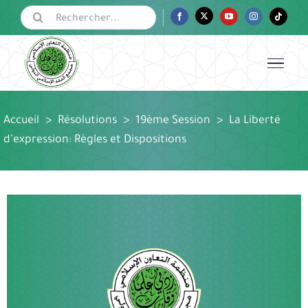
Passer
Rechercher:
Facebook
Twitter
YouTube
Instagram
Tiktok
au
contenu
Accueil
>
Résolutions
>
19ème Session
>
La Liberté
d’expression: Règles et Dispositions