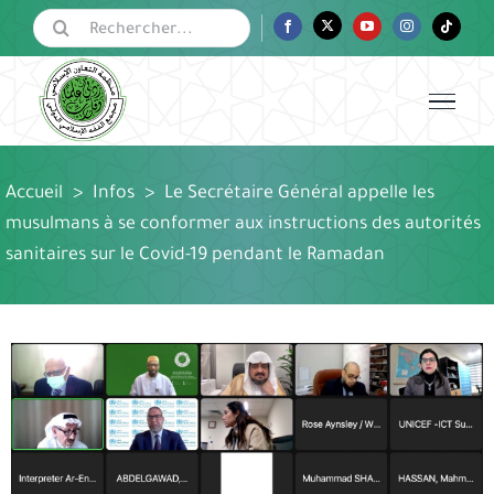
Passer
Rechercher:
Facebook
Twitter
YouTube
Instagram
Tiktok
au
contenu
Accueil
>
Infos
>
Le Secrétaire Général appelle les
musulmans à se conformer aux instructions des autorités
sanitaires sur le Covid-19 pendant le Ramadan