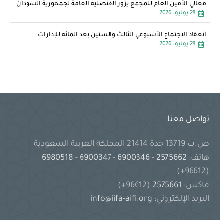
معالي الأمين العام للمجمع يزور القنصلية العامة لجمهورية السودان
28 يوليو، 2026
انعقاد الاجتماع الأسبوعي الثالث والستين بعد المائة للإدارات
28 يوليو، 2026
تواصل معنا
ص.ب 13719 جدة 21414 المملكة العربية السعودية
هاتف:
2575662
-
6900346
-
6900347
-
6980518
(96612+)
فاكس:
2575661
(96612+)
البريد الإلكتروني:
info@iifa-aifi.org