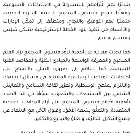
شاكرًا لهم الْتزامهم بالمشاركة في الاجتماعات الأسبوعية،
ومهنّئا جميع منسوبي المجمع بالسنة الإدارية الجديدة،
متمنّيًا لهم التوفيق والنجاح، ومتطلّعًا إلى تمكّن الإدارات
والأقسام من تنفيذ بنود الخطة الإستراتيجية بشكل سَلِس
ومنسَّق ودقيق.
كما تحدّث معاليه عن أهمية تزوُّد منسوبي المجمع بزاد العلم
الصحيح والمعرفة الواسعة بالمبادئ الكليّة والمقاصد العُليا
للشريعة، كما دعاهم إلى ضرورة التحلّي بالانفتاح على
اجتهادات المذاهب الإسلامية المعتبَرة في مسائل الاجتهاد،
والالْتزام بمنهج الوسطية، وتعزيز ثقافة التسامح والتعايش
السِّلمي بين المجتمعات والشعوب، منوِّهًا في هذا الصدد
بأهمية اطّلاع منسوبي المجمع على آراء المذاهب الفقهية
المتعدّدة، والتمتُّع بسَعة الأفُق، وقبول الآخَر، مع الابتعاد عن
جميع أشكال التطرّف والغلوّ والتبديع والتكفير.