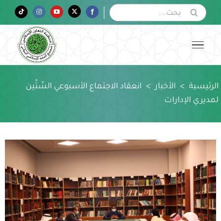
Ski
البحث
Tiktok
Instagram
YouTube
Twitter
Facebook
عن:
t
conten
الرئيسية
>
الأخبار
>
انعقاد الاجتماع الأسبوعي السِّتِّين
لمديري الإدارات