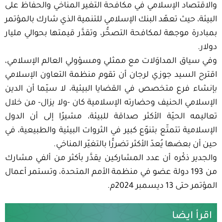
والاقتصاد الإسلامي في مكافحة التغير المناخي والحفاظ على
البيئة، حيث تعهّد البنك الإسلامي للتنمية الذي شارك بالمؤتمر
بمبادرة موجهة لمكافحة التصحُّر، وتقدَّر قيمتها بحوالي مليار
دولار.
وفي سياق المداوَلات مع ممثلي ومسؤولي العالم الإسلامي،
اقترح السيد جوزي لرجان أن تقوم منظمة التعاون الإسلامي
بإنشاء فرع متخصص في القضايا البيئية، لا سيّما أن الدين
الإسلامي الحنيف وحضارته الإسلامية كان -ولا يزال- من خلال
تعاليمه الحيّة الأكثر صداقة للبيئة، مشيرًا إلى أن الدول
الإسلامية تتمتّع بتنوّع كبير في الثروات البيئية والطبيعية، في
حين أن بعضها يُعدّ الأكثر تضررًّا بالتغيّر المناخي.
والجدير ذكْره أن عدد المشاركين يقدَّر بأكثر من ألفي مشارك
من 193 دولة عضو في منظمة الأمم المتحدة، وتستمر أعمال
المؤتمر حتى 13 ديسمبر 2024م.
اقرأ ايضا