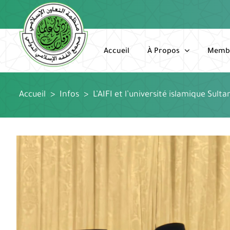
Passer
au
contenu
Accueil
À Propos
Memb
Accueil
>
Infos
>
L’AIFI et l’université islamique Sul