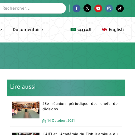
her:
Facebook
Twitter
YouTube
Instagram
Tiktok
Documentaire
العربية
English
Lire aussi
23e réunion périodique des chefs de
divisions
14 October، 2021
L’AIFI et l’Académie du Fiqh islamique du