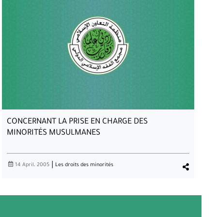
CO
«NOUS ET L’AUTRE»
CONCERNANT LA PRISE EN CHARGE DES
MINORITÉS MUSULMANES
|
14 April، 2005
Les droits des minorités