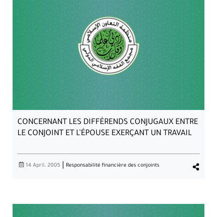
CONCERNANT LA ZAKAT SUR LES COMPTES
BLOQUÉS, LES COMPAGNIES D’ASSURANCE
ISLAMIQUE, LES DÉPÔTS DE GARANTIE EN
NUMÉRAIRE…
CONCERNANT LES DIFFÉRENDS CONJUGAUX ENTRE
LE CONJOINT ET L’ÉPOUSE EXERÇANT UN TRAVAIL
|
14 April، 2005
Responsabilité financière des conjoints