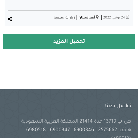
|
|
24 يونيو، 2022
أفغانستان
زيارات رسمية
تحميل المزيد
تواصل معنا
ص.ب 13719 جدة 21414 المملكة العربية السعودية
هاتف:
2575662
-
6900346
-
6900347
-
6980518